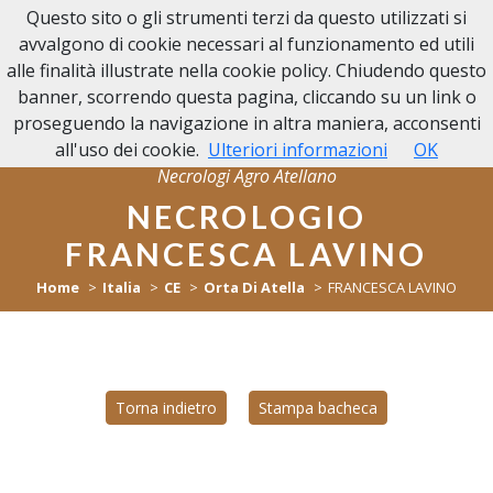
Questo sito o gli strumenti terzi da questo utilizzati si
NECROLOGI
avvalgono di cookie necessari al funzionamento ed utili
AGRO ATELLANO
alle finalità illustrate nella cookie policy. Chiudendo questo
banner, scorrendo questa pagina, cliccando su un link o
proseguendo la navigazione in altra maniera, acconsenti
all'uso dei cookie.
Ulteriori informazioni
OK
Necrologi Agro Atellano
NECROLOGIO
FRANCESCA LAVINO
Home
Italia
CE
Orta Di Atella
FRANCESCA LAVINO
Torna indietro
Stampa bacheca