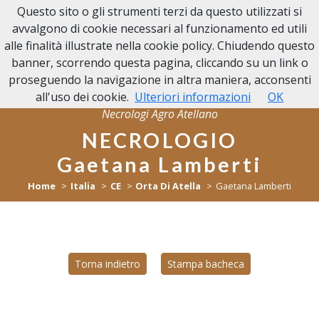
Questo sito o gli strumenti terzi da questo utilizzati si
NECROLOGI
avvalgono di cookie necessari al funzionamento ed utili
AGRO ATELLANO
alle finalità illustrate nella cookie policy. Chiudendo questo
banner, scorrendo questa pagina, cliccando su un link o
proseguendo la navigazione in altra maniera, acconsenti
all'uso dei cookie.
Ulteriori informazioni
OK
Necrologi Agro Atellano
NECROLOGIO
Gaetana Lamberti
Home
Italia
CE
Orta Di Atella
Gaetana Lamberti
Torna indietro
Stampa bacheca