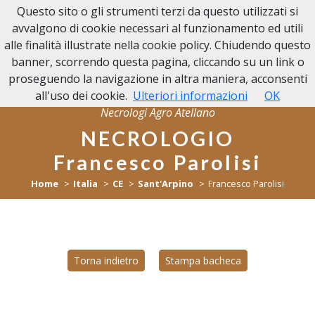
Questo sito o gli strumenti terzi da questo utilizzati si
NECROLOGI
avvalgono di cookie necessari al funzionamento ed utili
AGRO ATELLANO
alle finalità illustrate nella cookie policy. Chiudendo questo
banner, scorrendo questa pagina, cliccando su un link o
proseguendo la navigazione in altra maniera, acconsenti
all'uso dei cookie.
Ulteriori informazioni
OK
Necrologi Agro Atellano
NECROLOGIO
Francesco Parolisi
Home
Italia
CE
Sant'Arpino
Francesco Parolisi
Torna indietro
Stampa bacheca