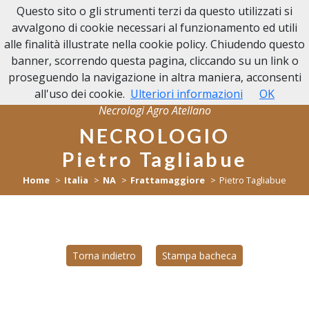
Questo sito o gli strumenti terzi da questo utilizzati si
NECROLOGI
avvalgono di cookie necessari al funzionamento ed utili
AGRO ATELLANO
alle finalità illustrate nella cookie policy. Chiudendo questo
banner, scorrendo questa pagina, cliccando su un link o
proseguendo la navigazione in altra maniera, acconsenti
all'uso dei cookie.
Ulteriori informazioni
OK
Necrologi Agro Atellano
NECROLOGIO
Pietro Tagliabue
Home
Italia
NA
Frattamaggiore
Pietro Tagliabue
Torna indietro
Stampa bacheca