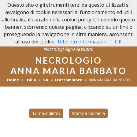
Questo sito o gli strumenti terzi da questo utilizzati si
NECROLOGI
avvalgono di cookie necessari al funzionamento ed utili
AGRO ATELLANO
alle finalità illustrate nella cookie policy. Chiudendo questo
banner, scorrendo questa pagina, cliccando su un link o
proseguendo la navigazione in altra maniera, acconsenti
all'uso dei cookie.
Ulteriori informazioni
OK
Necrologi Agro Atellano
NECROLOGIO
ANNA MARIA BARBATO
Home
Italia
NA
Frattaminore
ANNA MARIA BARBATO
Torna indietro
Stampa bacheca