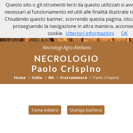
Questo sito o gli strumenti terzi da questo utilizzati si a
NECROLOGI
necessari al funzionamento ed utili alle finalità illustrate n
AGRO ATELLANO
Chiudendo questo banner, scorrendo questa pagina, clicc
proseguendo la navigazione in altra maniera, acconsen
cookie.
Ulteriori informazioni
OK
Necrologi Agro Atellano
NECROLOGIO
Paolo Crispino
Home
Italia
NA
Frattaminore
Paolo Crispino
Torna indietro
Stampa bacheca