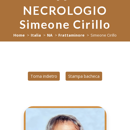
NECROLOGIO
Simeone Cirillo
Home
Italia
NA
Frattaminore
Simeone Cirillo
Torna indietro
Stampa bacheca